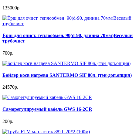
135000р.
Ёрш для очист. теплообмен. 90(d-90, длинна 70мм)Веселый
трубочист
700р.
Бойлер косв нагрева SANTERMO SIF 80л. (тэн-доп.опция)
24570р.
Саморегулируемый кабель GWS 16-2CR
200р.