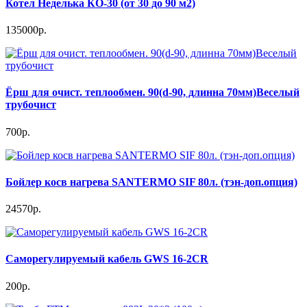
Котел Неделька КО-30 (от 30 до 90 м2)
135000р.
Ёрш для очист. теплообмен. 90(d-90, длинна 70мм)Веселый
трубочист
700р.
Бойлер косв нагрева SANTERMO SIF 80л. (тэн-доп.опция)
24570р.
Саморегулируемый кабель GWS 16-2CR
200р.