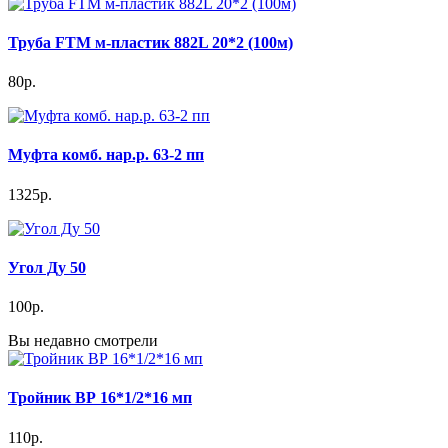
Труба FTM м-пластик 882L 20*2 (100м)
80р.
Муфта комб. нар.р. 63-2 пп
1325р.
Угол Ду 50
100р.
Вы недавно смотрели
Тройник ВР 16*1/2*16 мп
110р.