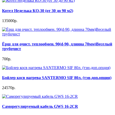
Котел Неделька КО-30 (от 30 до 90 м2)
135000р.
Ёрш для очист. теплообмен. 90(d-90, длинна 70мм)Веселый
трубочист
700р.
Бойлер косв нагрева SANTERMO SIF 80л. (тэн-доп.опция)
24570р.
Саморегулируемый кабель GWS 16-2CR