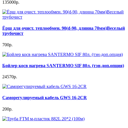
135000р.
Ёрш для очист. теплообмен. 90(d-90, длинна 70мм)Веселый
трубочист
700р.
Бойлер косв нагрева SANTERMO SIF 80л. (тэн-доп.опция)
24570р.
Саморегулируемый кабель GWS 16-2CR
200р.