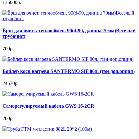
135000р.
Ёрш для очист. теплообмен. 90(d-90, длинна 70мм)Веселый
трубочист
700р.
Бойлер косв нагрева SANTERMO SIF 80л. (тэн-доп.опция)
24570р.
Саморегулируемый кабель GWS 16-2CR
200р.