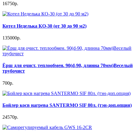
16750р.
Котел Неделька КО-30 (от 30 до 90 м2)
135000р.
Ёрш для очист. теплообмен. 90(d-90, длинна 70мм)Веселый
трубочист
700р.
Бойлер косв нагрева SANTERMO SIF 80л. (тэн-доп.опция)
24570р.