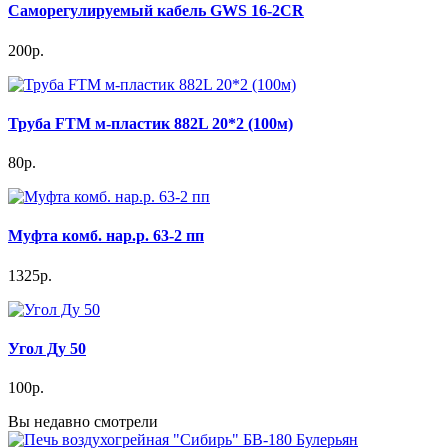
Саморегулируемый кабель GWS 16-2CR
200р.
Труба FTM м-пластик 882L 20*2 (100м)
80р.
Муфта комб. нар.р. 63-2 пп
1325р.
Угол Ду 50
100р.
Вы недавно смотрели