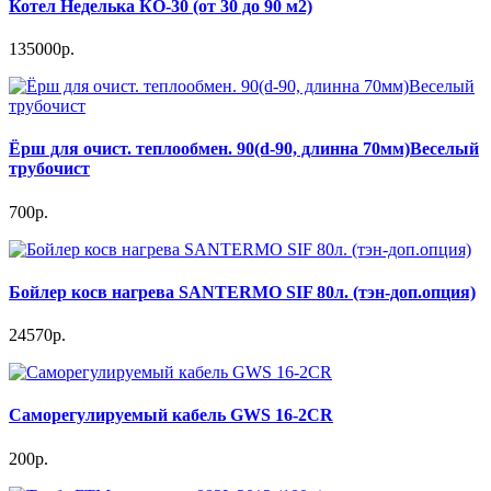
Котел Неделька КО-30 (от 30 до 90 м2)
135000р.
Ёрш для очист. теплообмен. 90(d-90, длинна 70мм)Веселый
трубочист
700р.
Бойлер косв нагрева SANTERMO SIF 80л. (тэн-доп.опция)
24570р.
Саморегулируемый кабель GWS 16-2CR
200р.