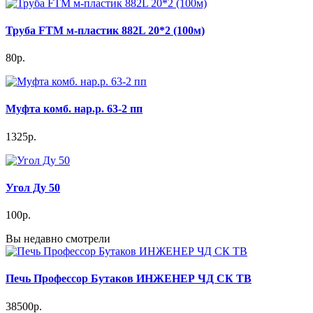
Труба FTM м-пластик 882L 20*2 (100м)
80р.
Муфта комб. нар.р. 63-2 пп
1325р.
Угол Ду 50
100р.
Вы недавно смотрели
Печь Профессор Бутаков ИНЖЕНЕР ЧД СК ТВ
38500р.