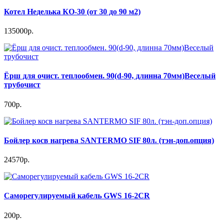
Котел Неделька КО-30 (от 30 до 90 м2)
135000р.
Ёрш для очист. теплообмен. 90(d-90, длинна 70мм)Веселый
трубочист
700р.
Бойлер косв нагрева SANTERMO SIF 80л. (тэн-доп.опция)
24570р.
Саморегулируемый кабель GWS 16-2CR
200р.