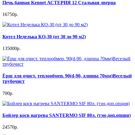
Печь банная Kennet АСТЕРИЯ 12 Стальная дверца
16750р.
Котел Неделька КО-30 (от 30 до 90 м2)
135000р.
Ёрш для очист. теплообмен. 90(d-90, длинна 70мм)Веселый
трубочист
700р.
Бойлер косв нагрева SANTERMO SIF 80л. (тэн-доп.опция)
24570р.