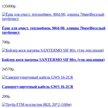
135000р.
Ёрш для очист. теплообмен. 90(d-90, длинна 70мм)Веселый
трубочист
700р.
Бойлер косв нагрева SANTERMO SIF 80л. (тэн-доп.опция)
24570р.
Саморегулируемый кабель GWS 16-2CR
200р.