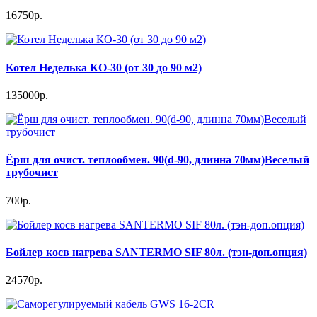
16750р.
Котел Неделька КО-30 (от 30 до 90 м2)
135000р.
Ёрш для очист. теплообмен. 90(d-90, длинна 70мм)Веселый
трубочист
700р.
Бойлер косв нагрева SANTERMO SIF 80л. (тэн-доп.опция)
24570р.