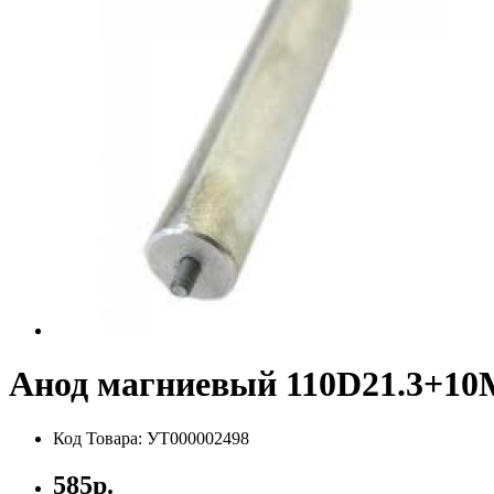
Анод магниевый 110D21.3+10M
Код Товара: УТ000002498
585р.