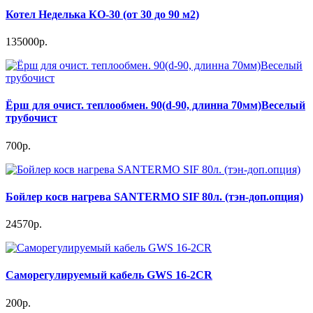
Котел Неделька КО-30 (от 30 до 90 м2)
135000р.
Ёрш для очист. теплообмен. 90(d-90, длинна 70мм)Веселый
трубочист
700р.
Бойлер косв нагрева SANTERMO SIF 80л. (тэн-доп.опция)
24570р.
Саморегулируемый кабель GWS 16-2CR
200р.