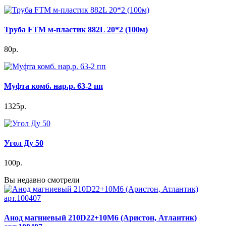
Труба FTM м-пластик 882L 20*2 (100м)
80р.
Муфта комб. нар.р. 63-2 пп
1325р.
Угол Ду 50
100р.
Вы недавно смотрели
Анод магниевый 210D22+10M6 (Аристон, Атлантик)