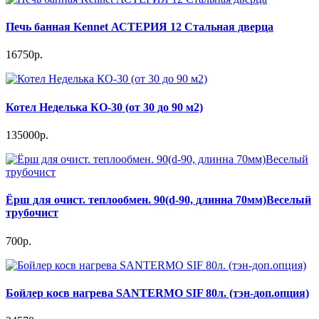
Печь банная Kennet АСТЕРИЯ 12 Стальная дверца
16750р.
Котел Неделька КО-30 (от 30 до 90 м2)
135000р.
Ёрш для очист. теплообмен. 90(d-90, длинна 70мм)Веселый
трубочист
700р.
Бойлер косв нагрева SANTERMO SIF 80л. (тэн-доп.опция)