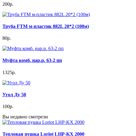
200р.
Труба FTM м-пластик 882L 20*2 (100м)
80р.
Муфта комб. нар.р. 63-2 пп
1325р.
Угол Ду 50
100р.
Вы недавно смотрели
Тепловая пушка Loriot LHP-KX 2000