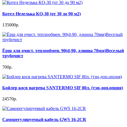
Котел Неделька КО-30 (от 30 до 90 м2)
135000р.
Ёрш для очист. теплообмен. 90(d-90, длинна 70мм)Веселый
трубочист
700р.
Бойлер косв нагрева SANTERMO SIF 80л. (тэн-доп.опция)
24570р.
Саморегулируемый кабель GWS 16-2CR