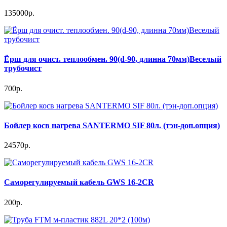
135000р.
Ёрш для очист. теплообмен. 90(d-90, длинна 70мм)Веселый
трубочист
700р.
Бойлер косв нагрева SANTERMO SIF 80л. (тэн-доп.опция)
24570р.
Саморегулируемый кабель GWS 16-2CR
200р.