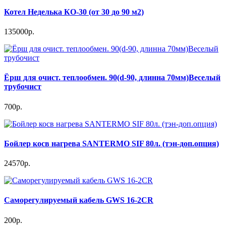
Котел Неделька КО-30 (от 30 до 90 м2)
135000р.
Ёрш для очист. теплообмен. 90(d-90, длинна 70мм)Веселый
трубочист
700р.
Бойлер косв нагрева SANTERMO SIF 80л. (тэн-доп.опция)
24570р.
Саморегулируемый кабель GWS 16-2CR
200р.