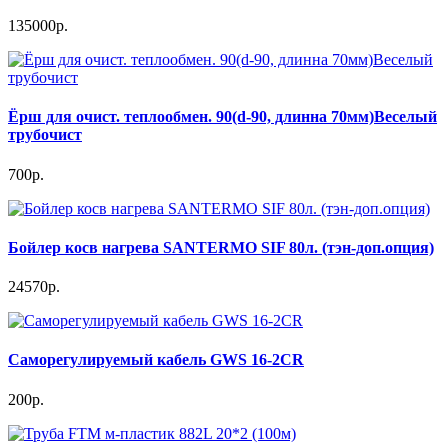
135000р.
Ёрш для очист. теплообмен. 90(d-90, длинна 70мм)Веселый
трубочист
700р.
Бойлер косв нагрева SANTERMO SIF 80л. (тэн-доп.опция)
24570р.
Саморегулируемый кабель GWS 16-2CR
200р.