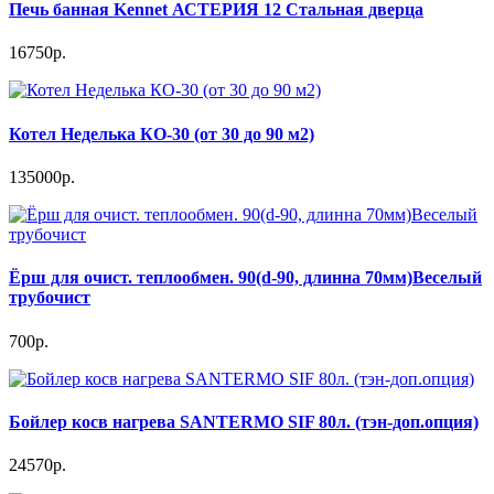
Печь банная Kennet АСТЕРИЯ 12 Стальная дверца
16750р.
Котел Неделька КО-30 (от 30 до 90 м2)
135000р.
Ёрш для очист. теплообмен. 90(d-90, длинна 70мм)Веселый
трубочист
700р.
Бойлер косв нагрева SANTERMO SIF 80л. (тэн-доп.опция)
24570р.