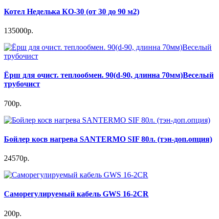
Котел Неделька КО-30 (от 30 до 90 м2)
135000р.
Ёрш для очист. теплообмен. 90(d-90, длинна 70мм)Веселый
трубочист
700р.
Бойлер косв нагрева SANTERMO SIF 80л. (тэн-доп.опция)
24570р.
Саморегулируемый кабель GWS 16-2CR
200р.