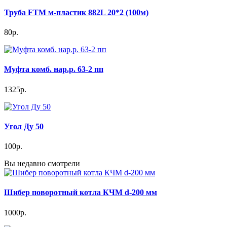
Труба FTM м-пластик 882L 20*2 (100м)
80р.
Муфта комб. нар.р. 63-2 пп
1325р.
Угол Ду 50
100р.
Вы недавно смотрели
Шибер поворотный котла КЧМ d-200 мм
1000р.