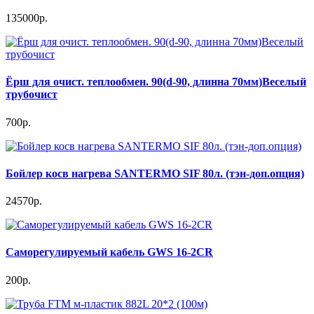
135000р.
Ёрш для очист. теплообмен. 90(d-90, длинна 70мм)Веселый
трубочист
700р.
Бойлер косв нагрева SANTERMO SIF 80л. (тэн-доп.опция)
24570р.
Саморегулируемый кабель GWS 16-2CR
200р.