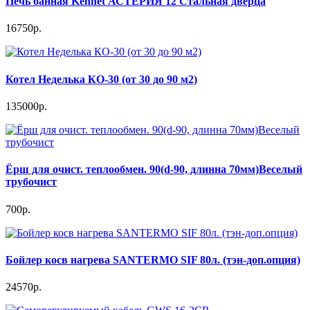
Печь банная Kennet АСТЕРИЯ 12 Стальная дверца
16750р.
Котел Неделька КО-30 (от 30 до 90 м2)
135000р.
Ёрш для очист. теплообмен. 90(d-90, длинна 70мм)Веселый
трубочист
700р.
Бойлер косв нагрева SANTERMO SIF 80л. (тэн-доп.опция)
24570р.