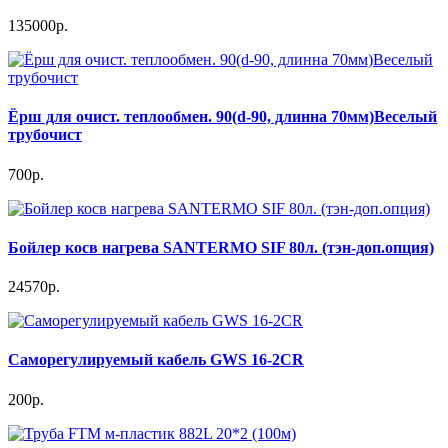
135000р.
Ёрш для очист. теплообмен. 90(d-90, длинна 70мм)Веселый
трубочист
700р.
Бойлер косв нагрева SANTERMO SIF 80л. (тэн-доп.опция)
24570р.
Саморегулируемый кабель GWS 16-2CR
200р.