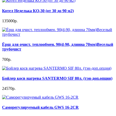
Котел Неделька КО-30 (от 30 до 90 м2)
135000р.
Ёрш для очист. теплообмен. 90(d-90, длинна 70мм)Веселый
трубочист
700р.
Бойлер косв нагрева SANTERMO SIF 80л. (тэн-доп.опция)
24570р.
Саморегулируемый кабель GWS 16-2CR