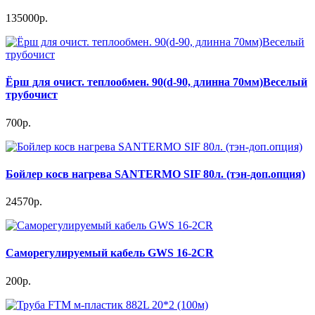
135000р.
Ёрш для очист. теплообмен. 90(d-90, длинна 70мм)Веселый
трубочист
700р.
Бойлер косв нагрева SANTERMO SIF 80л. (тэн-доп.опция)
24570р.
Саморегулируемый кабель GWS 16-2CR
200р.