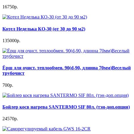
16750р.
Котел Неделька КО-30 (от 30 до 90 м2)
135000р.
Ёрш для очист. теплообмен. 90(d-90, длинна 70мм)Веселый
трубочист
700р.
Бойлер косв нагрева SANTERMO SIF 80л. (тэн-доп.опция)
24570р.