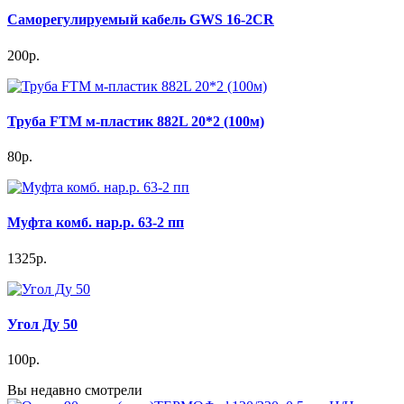
Саморегулируемый кабель GWS 16-2CR
200р.
Труба FTM м-пластик 882L 20*2 (100м)
80р.
Муфта комб. нар.р. 63-2 пп
1325р.
Угол Ду 50
100р.
Вы недавно смотрели