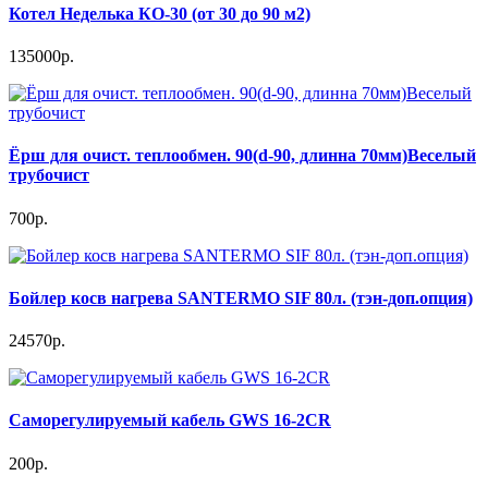
Котел Неделька КО-30 (от 30 до 90 м2)
135000р.
Ёрш для очист. теплообмен. 90(d-90, длинна 70мм)Веселый
трубочист
700р.
Бойлер косв нагрева SANTERMO SIF 80л. (тэн-доп.опция)
24570р.
Саморегулируемый кабель GWS 16-2CR
200р.