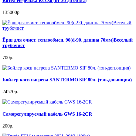
Котел Неделька КО-30 (от 30 до 90 м2)
135000р.
Ёрш для очист. теплообмен. 90(d-90, длинна 70мм)Веселый
трубочист
700р.
Бойлер косв нагрева SANTERMO SIF 80л. (тэн-доп.опция)
24570р.
Саморегулируемый кабель GWS 16-2CR
200р.