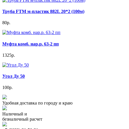
Труба FTM м-пластик 882L 20*2 (100м)
80р.
Муфта комб. нар.р. 63-2 пп
1325р.
Угол Ду 50
100р.
Удобная доставка по городу и краю
Наличный и
безналичный расчет