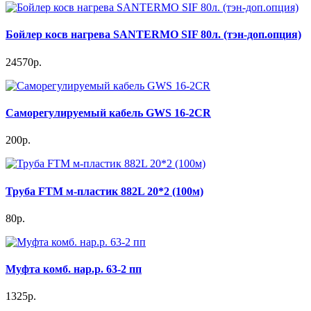
Бойлер косв нагрева SANTERMO SIF 80л. (тэн-доп.опция)
24570р.
Саморегулируемый кабель GWS 16-2CR
200р.
Труба FTM м-пластик 882L 20*2 (100м)
80р.
Муфта комб. нар.р. 63-2 пп
1325р.