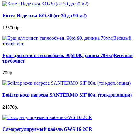
Котел Неделька КО-30 (от 30 до 90 м2)
135000р.
Ёрш для очист. теплообмен. 90(d-90, длинна 70мм)Веселый
трубочист
700р.
Бойлер косв нагрева SANTERMO SIF 80л. (тэн-доп.опция)
24570р.
Саморегулируемый кабель GWS 16-2CR