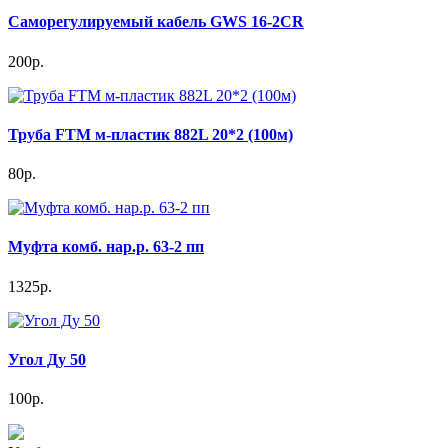
Саморегулируемый кабель GWS 16-2CR
200р.
Труба FTM м-пластик 882L 20*2 (100м)
80р.
Муфта комб. нар.р. 63-2 пп
1325р.
Угол Ду 50
100р.