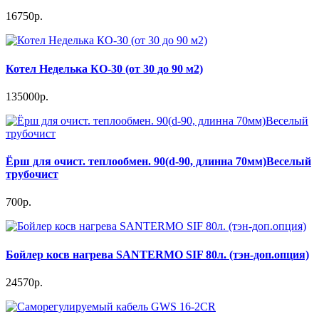
16750р.
Котел Неделька КО-30 (от 30 до 90 м2)
135000р.
Ёрш для очист. теплообмен. 90(d-90, длинна 70мм)Веселый
трубочист
700р.
Бойлер косв нагрева SANTERMO SIF 80л. (тэн-доп.опция)
24570р.